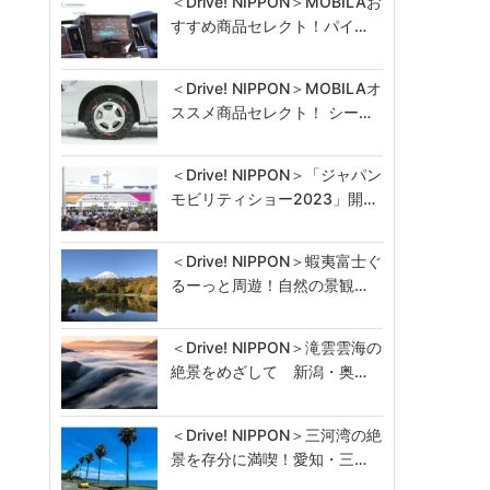
＜Drive! NIPPON＞MOBILAお
すすめ商品セレクト！パイ…
＜Drive! NIPPON＞MOBILAオ
ススメ商品セレクト！ シー…
＜Drive! NIPPON＞「ジャパン
モビリティショー2023」開…
＜Drive! NIPPON＞蝦夷富士ぐ
るーっと周遊！自然の景観…
＜Drive! NIPPON＞滝雲雲海の
絶景をめざして 新潟・奥…
＜Drive! NIPPON＞三河湾の絶
景を存分に満喫！愛知・三…