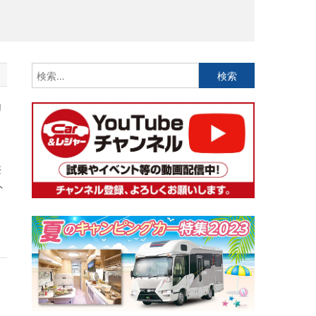
検
索:
リ
整
ト