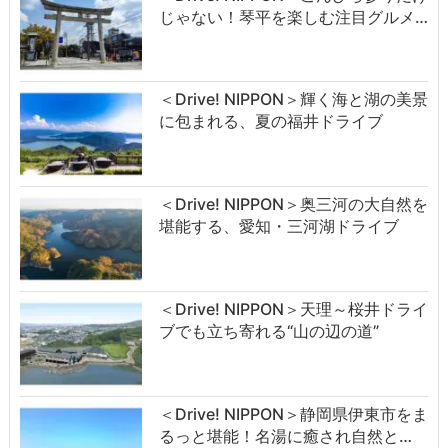
じゃない！琴平を楽しむ注目グルメ…
＜Drive! NIPPON＞輝く海と湖の美景
に包まれる、夏の福井ドライブ
＜Drive! NIPPON＞奥三河の大自然を
堪能する、愛知・三河湖ドライブ
＜Drive! NIPPON＞天理～桜井ドライ
ブでも立ち寄れる“山の辺の道”
＜Drive! NIPPON＞静岡県伊東市をま
るっと堪能！名湯に癒され自然と…