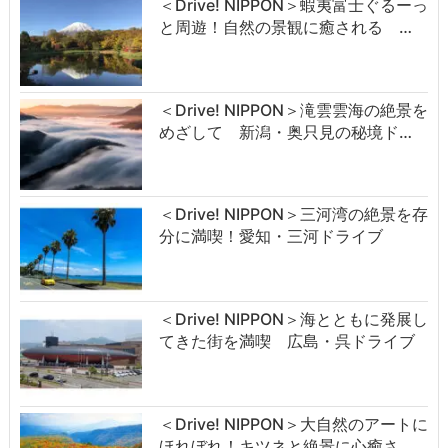
＜Drive! NIPPON＞蝦夷富士ぐるーっ
と周遊！自然の景観に癒される …
＜Drive! NIPPON＞滝雲雲海の絶景を
めざして 新潟・奥只見の秘境ド…
＜Drive! NIPPON＞三河湾の絶景を存
分に満喫！愛知・三河ドライブ
＜Drive! NIPPON＞海とともに発展し
てきた街を満喫 広島・呉ドライブ
＜Drive! NIPPON＞大自然のアートに
ほれぼれ！キツネと絶景に心癒さ…