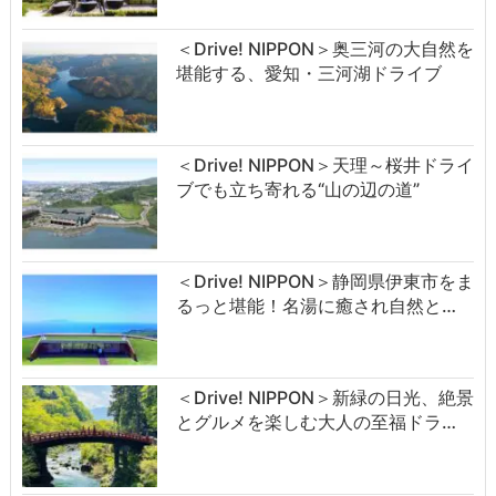
＜Drive! NIPPON＞奥三河の大自然を
堪能する、愛知・三河湖ドライブ
＜Drive! NIPPON＞天理～桜井ドライ
ブでも立ち寄れる“山の辺の道”
＜Drive! NIPPON＞静岡県伊東市をま
るっと堪能！名湯に癒され自然と…
＜Drive! NIPPON＞新緑の日光、絶景
とグルメを楽しむ大人の至福ドラ…