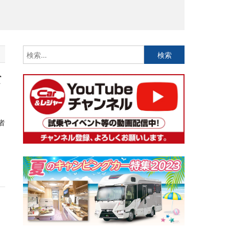
検
索:
て
者