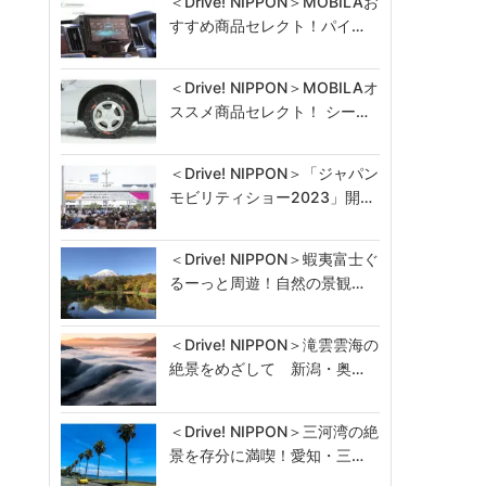
＜Drive! NIPPON＞MOBILAお
すすめ商品セレクト！パイ…
＜Drive! NIPPON＞MOBILAオ
ススメ商品セレクト！ シー…
＜Drive! NIPPON＞「ジャパン
モビリティショー2023」開…
＜Drive! NIPPON＞蝦夷富士ぐ
るーっと周遊！自然の景観…
＜Drive! NIPPON＞滝雲雲海の
絶景をめざして 新潟・奥…
＜Drive! NIPPON＞三河湾の絶
景を存分に満喫！愛知・三…