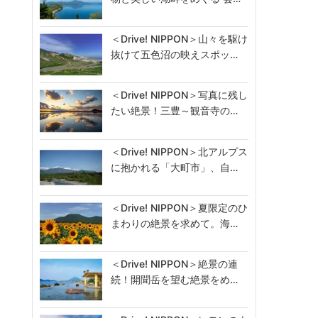
＜Drive! NIPPON＞山々を駆け
抜けて五色沼の映えスポッ…
＜Drive! NIPPON＞写真に残し
たい絶景！三豊～観音寺の…
＜Drive! NIPPON＞北アルプス
に抱かれる「大町市」、自…
＜Drive! NIPPON＞夏限定のひ
まわりの絶景を求めて。海…
＜Drive! NIPPON＞絶景の連
続！開聞岳を望む絶景をめ…