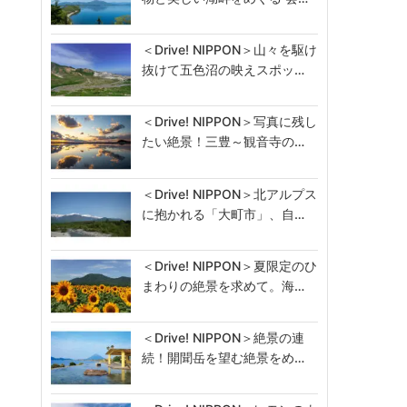
＜Drive! NIPPON＞山々を駆け
抜けて五色沼の映えスポッ…
＜Drive! NIPPON＞写真に残し
たい絶景！三豊～観音寺の…
＜Drive! NIPPON＞北アルプス
に抱かれる「大町市」、自…
＜Drive! NIPPON＞夏限定のひ
まわりの絶景を求めて。海…
＜Drive! NIPPON＞絶景の連
続！開聞岳を望む絶景をめ…