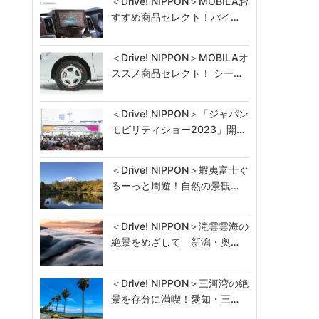
＜Drive! NIPPON＞MOBILAお
すすめ商品セレクト！パイ…
＜Drive! NIPPON＞MOBILAオ
ススメ商品セレクト！ シー…
＜Drive! NIPPON＞「ジャパン
モビリティショー2023」開…
＜Drive! NIPPON＞蝦夷富士ぐ
るーっと周遊！自然の景観…
＜Drive! NIPPON＞滝雲雲海の
絶景をめざして 新潟・奥…
＜Drive! NIPPON＞三河湾の絶
景を存分に満喫！愛知・三…