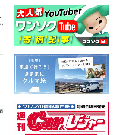
レ
の
d
。
価