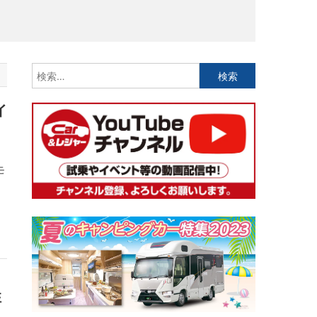
検
索:
イ
モ
ン
性