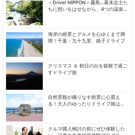
＜Drive! NIPPON＞霧島…幕末志士た
ちに想いをはせながら、4つの温泉…
海岸の絶景とグルメを心ゆくまで満
喫！千葉・九十九里、銚子ドライブ
クリスマス ＆ 初日の出を箱根で過ご
すドライブ旅
自然景観が織りなす絶景に心震え
る！大人のゆったりドライブ旅は…
クルマ購入検討の前にぜひ体験した