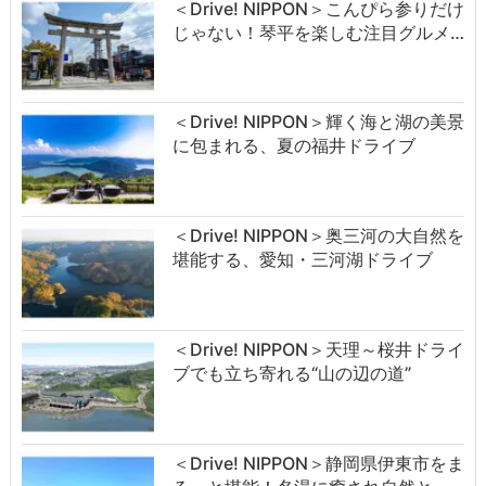
＜Drive! NIPPON＞こんぴら参りだけ
じゃない！琴平を楽しむ注目グルメ…
＜Drive! NIPPON＞輝く海と湖の美景
に包まれる、夏の福井ドライブ
＜Drive! NIPPON＞奥三河の大自然を
堪能する、愛知・三河湖ドライブ
＜Drive! NIPPON＞天理～桜井ドライ
ブでも立ち寄れる“山の辺の道”
＜Drive! NIPPON＞静岡県伊東市をま