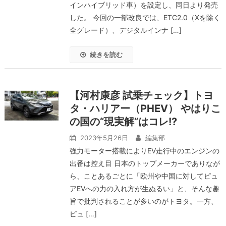
インハイブリッド車）を設定し、同日より発売
した。 今回の一部改良では、ETC2.0（Xを除く
全グレード）、デジタルインナ […]
続きを読む
【河村康彦 試乗チェック】トヨ
タ・ハリアー（PHEV） やはりこ
の国の“現実解”はコレ!?
2023年5月26日
編集部
強力モーター搭載によりEV走行中のエンジンの
出番は控え目 日本のトップメーカーでありなが
ら、ことあるごとに「欧州や中国に対してピュ
アEVへの力の入れ方が生ぬるい」と、そんな趣
旨で批判されることが多いのがトヨタ。一方、
ピュ […]