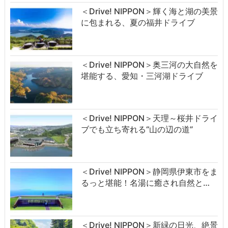
＜Drive! NIPPON＞輝く海と湖の美景
に包まれる、夏の福井ドライブ
＜Drive! NIPPON＞奥三河の大自然を
堪能する、愛知・三河湖ドライブ
＜Drive! NIPPON＞天理～桜井ドライ
ブでも立ち寄れる“山の辺の道”
＜Drive! NIPPON＞静岡県伊東市をま
るっと堪能！名湯に癒され自然と…
＜Drive! NIPPON＞新緑の日光、絶景