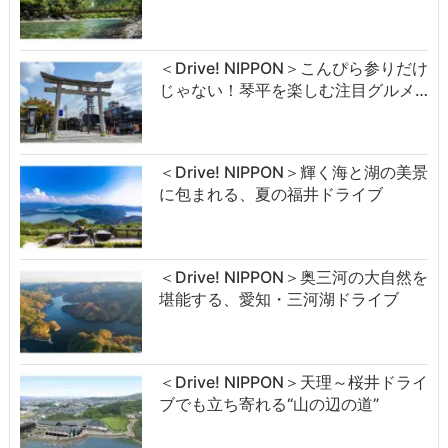
＜Drive! NIPPON＞こんぴら参りだけ
じゃない！琴平を楽しむ注目グルメ…
＜Drive! NIPPON＞輝く海と湖の美景
に包まれる、夏の福井ドライブ
＜Drive! NIPPON＞奥三河の大自然を
堪能する、愛知・三河湖ドライブ
＜Drive! NIPPON＞天理～桜井ドライ
ブでも立ち寄れる“山の辺の道”