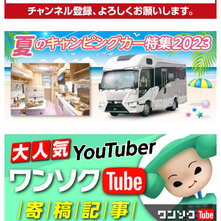
ー
シ
ョ
ン