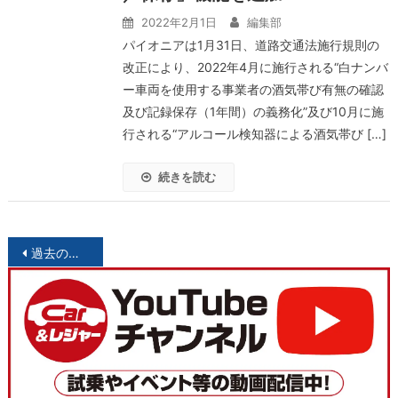
2022年2月1日
編集部
パイオニアは1月31日、道路交通法施行規則の
改正により、2022年4月に施行される“白ナンバ
ー車両を使用する事業者の酒気帯び有無の確認
及び記録保存（1年間）の義務化”及び10月に施
行される“アルコール検知器による酒気帯び […]
続きを読む
投
過去の投稿
稿
ナ
ビ
ゲ