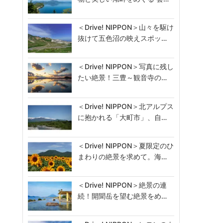
＜Drive! NIPPON＞山々を駆け
抜けて五色沼の映えスポッ…
＜Drive! NIPPON＞写真に残し
たい絶景！三豊～観音寺の…
＜Drive! NIPPON＞北アルプス
に抱かれる「大町市」、自…
＜Drive! NIPPON＞夏限定のひ
まわりの絶景を求めて。海…
＜Drive! NIPPON＞絶景の連
続！開聞岳を望む絶景をめ…