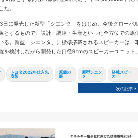
した。
23日に発売した新型「シエンタ」をはじめ、今後グローバ
象とするもので、設計・調達・生産といった全方位での原
いる。新型「シエンタ」に標準搭載されるスピーカーは、
置を検討しながら開発した口径9cmのスピーカーユニット
活
トヨタ2022年仕入先
原価の
新型シエン
搭載スピー
表彰
部
タ
カー
次の記事