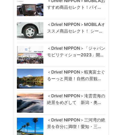
＜Drive! NIPPON＞MOBILAお
すすめ商品セレクト！パイ…
＜Drive! NIPPON＞MOBILAオ
ススメ商品セレクト！ シー…
＜Drive! NIPPON＞「ジャパン
モビリティショー2023」開…
＜Drive! NIPPON＞蝦夷富士ぐ
るーっと周遊！自然の景観…
＜Drive! NIPPON＞滝雲雲海の
絶景をめざして 新潟・奥…
＜Drive! NIPPON＞三河湾の絶
景を存分に満喫！愛知・三…