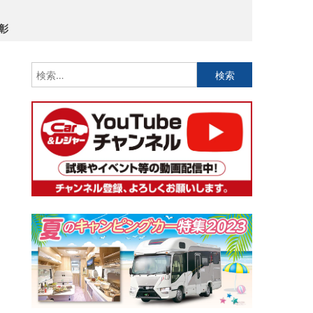
彰
検
索: