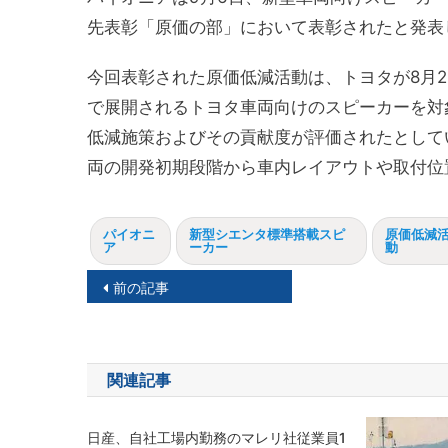
先表彰「原価の部」において表彰されたと発表
今回表彰された原価低減活動は、トヨタが8月
で展開されるトヨタ車両向けのスピーカーを対
低減施策およびその貢献度が評価されたとして
両の開発初期段階から車内レイアウトや取付位
パイオニ
新型シエンタ標準搭載スピ
原価低減
ア
ーカー
動
投
前の記事
稿
ナ
関連記事
ビ
ゲ
日産、自社工場内勤務のマレリ社従業員1