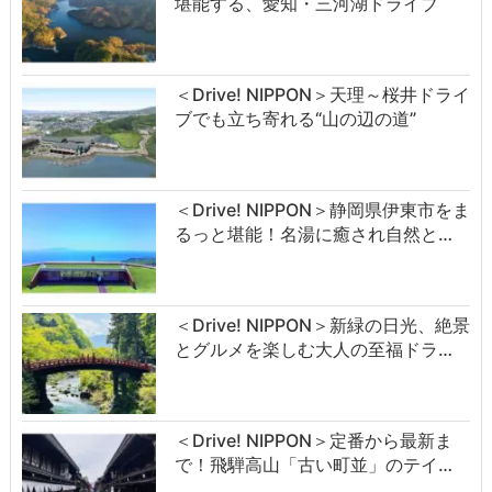
堪能する、愛知・三河湖ドライブ
＜Drive! NIPPON＞天理～桜井ドライ
ブでも立ち寄れる“山の辺の道”
＜Drive! NIPPON＞静岡県伊東市をま
るっと堪能！名湯に癒され自然と…
＜Drive! NIPPON＞新緑の日光、絶景
とグルメを楽しむ大人の至福ドラ…
＜Drive! NIPPON＞定番から最新ま
で！飛騨高山「古い町並」のテイ…