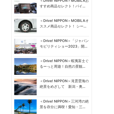
＜Drive! NIPPON＞MOBILAお
すすめ商品セレクト！パイ…
＜Drive! NIPPON＞MOBILAオ
ススメ商品セレクト！ シー…
＜Drive! NIPPON＞「ジャパン
モビリティショー2023」開…
＜Drive! NIPPON＞蝦夷富士ぐ
るーっと周遊！自然の景観…
＜Drive! NIPPON＞滝雲雲海の
絶景をめざして 新潟・奥…
＜Drive! NIPPON＞三河湾の絶
景を存分に満喫！愛知・三…