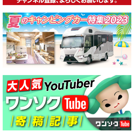
ー
シ
ョ
ン