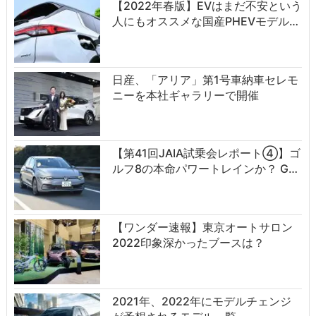
【2022年春版】EVはまだ不安という
人にもオススメな国産PHEVモデル…
日産、「アリア」第1号車納車セレモ
ニーを本社ギャラリーで開催
【第41回JAIA試乗会レポート④】ゴ
ルフ8の本命パワートレインか？ G…
【ワンダー速報】東京オートサロン
2022印象深かったブースは？
2021年、2022年にモデルチェンジ