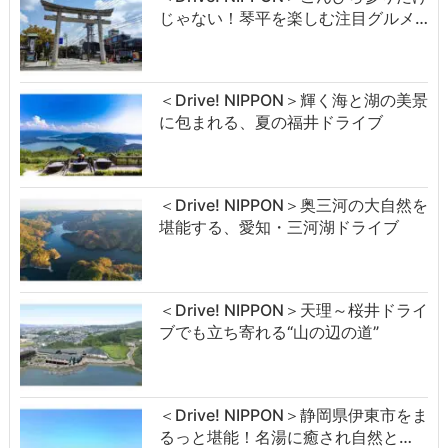
じゃない！琴平を楽しむ注目グルメ…
＜Drive! NIPPON＞輝く海と湖の美景
に包まれる、夏の福井ドライブ
＜Drive! NIPPON＞奥三河の大自然を
堪能する、愛知・三河湖ドライブ
＜Drive! NIPPON＞天理～桜井ドライ
ブでも立ち寄れる“山の辺の道”
＜Drive! NIPPON＞静岡県伊東市をま
るっと堪能！名湯に癒され自然と…