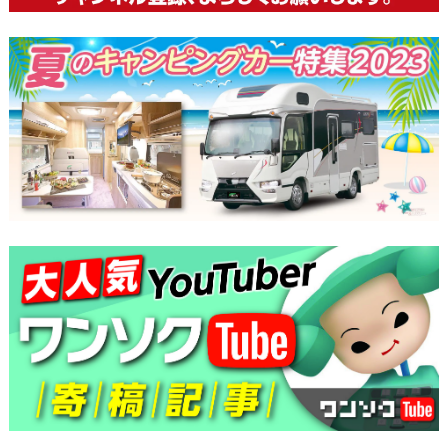
ー
シ
ョ
ン