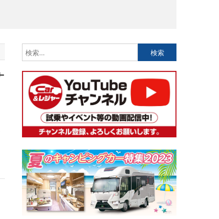
検
索:
ナ
売