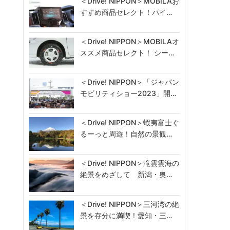
＜Drive! NIPPON＞MOBILAお
すすめ商品セレクト！パイ…
＜Drive! NIPPON＞MOBILAオ
ススメ商品セレクト！ シー…
＜Drive! NIPPON＞「ジャパン
モビリティショー2023」開…
＜Drive! NIPPON＞蝦夷富士ぐ
るーっと周遊！自然の景観…
＜Drive! NIPPON＞滝雲雲海の
絶景をめざして 新潟・奥…
＜Drive! NIPPON＞三河湾の絶
景を存分に満喫！愛知・三…