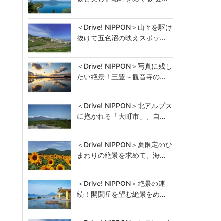
＜Drive! NIPPON＞山々を駆け
抜けて五色沼の映えスポッ…
＜Drive! NIPPON＞写真に残し
たい絶景！三豊～観音寺の…
＜Drive! NIPPON＞北アルプス
に抱かれる「大町市」、自…
＜Drive! NIPPON＞夏限定のひ
まわりの絶景を求めて。海…
＜Drive! NIPPON＞絶景の連
続！開聞岳を望む絶景をめ…