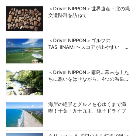
＜Drive! NIPPON＞世界遺産・北の縄
文遺跡群を訪ねて
＜Drive! NIPPON＞ゴルフの
TASHINAMI 〜スコアが出やすい！…
＜Drive! NIPPON＞霧島…幕末志士た
ちに想いをはせながら、4つの温泉…
海岸の絶景とグルメを心ゆくまで満
喫！千葉・九十九里、銚子ドライブ
クリスマス ＆ 初日の出を箱根で過ご