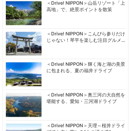
＜Drive! NIPPON＞山岳リゾート「上
高地」で、絶景ポイントを散策
＜Drive! NIPPON＞こんぴら参りだけ
じゃない！琴平を楽しむ注目グルメ…
＜Drive! NIPPON＞輝く海と湖の美景
に包まれる、夏の福井ドライブ
＜Drive! NIPPON＞奥三河の大自然を
堪能する、愛知・三河湖ドライブ
＜Drive! NIPPON＞天理～桜井ドライ