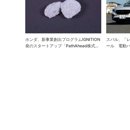
ー
シ
ョ
ン
ホンダ、新事業創出プログラムIGNITION
スバル、「レ
発のスタートアップ「PathAhead株式…
ール 電動