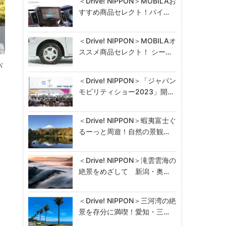
＜Drive! NIPPON＞MOBILAお
すすめ商品セレクト！パイ…
＜Drive! NIPPON＞MOBILAオ
ススメ商品セレクト！ シー…
パ
＜Drive! NIPPON＞「ジャパン
モビリティショー2023」開…
＜Drive! NIPPON＞蝦夷富士ぐ
るーっと周遊！自然の景観…
＜Drive! NIPPON＞滝雲雲海の
絶景をめざして 新潟・奥…
＜Drive! NIPPON＞三河湾の絶
景を存分に満喫！愛知・三…