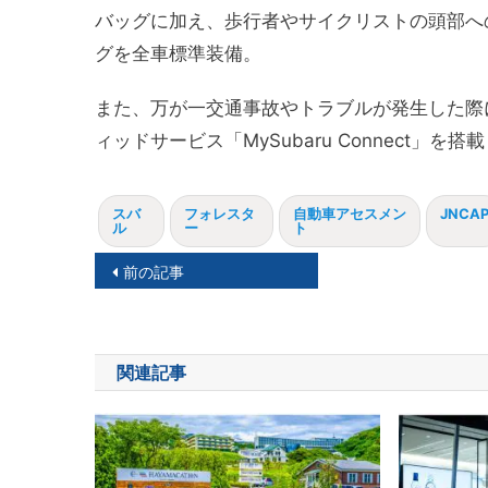
バッグに加え、歩行者やサイクリストの頭部へ
グを全車標準装備。
また、万が一交通事故やトラブルが発生した際
ィッドサービス「MySubaru Connect」を
スバ
フォレスタ
自動車アセスメン
JNCA
ル
ー
ト
投
前の記事
稿
ナ
関連記事
ビ
ゲ
ー