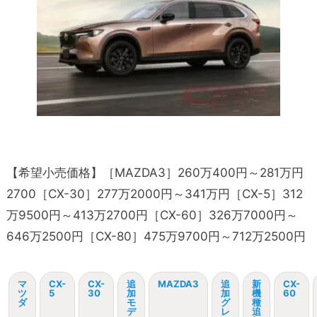
【希望小売価格】［MAZDA3］260万400円～281万円
2700［CX-30］277万2000円～341万円［CX-5］312
万9500円～413万2700円［CX-60］326万7000円～
646万2500円［CX-80］475万9700円～712万2500円
マ
CX-
CX-
追
MAZDA3
追
新
CX-
ツ
5
30
加
加
機
60
ダ
モ
グ
種
デ
レ
追