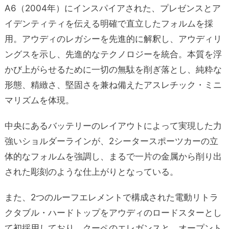
A6（2004年）にインスパイアされた、プレゼンスとア
イデンティティを伝える明確で直立したフォルムを採
用。アウディのレガシーを先進的に解釈し、アウディリ
ングスを示し、先進的なテクノロジーを統合。本質を浮
かび上がらせるために一切の無駄を削ぎ落とし、純粋な
形態、精緻さ、堅固さを兼ね備えたアスレチック・ミニ
マリズムを体現。
中央にあるバッテリーのレイアウトによって実現した力
強いショルダーラインが、2シータースポーツカーの立
体的なフォルムを強調し、まるで一片の金属から削り出
された彫刻のような仕上がりとなっている。
また、2つのルーフエレメントで構成された電動リトラ
クタブル・ハードトップをアウディのロードスターとし
て初採用しており、クーペのエレガンスと、オープント