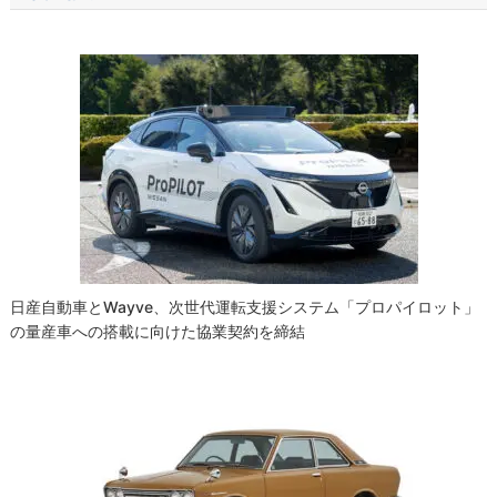
ビ
ゲ
ー
シ
ョ
ン
日産自動車とWayve、次世代運転支援システム「プロパイロット」
の量産車への搭載に向けた協業契約を締結