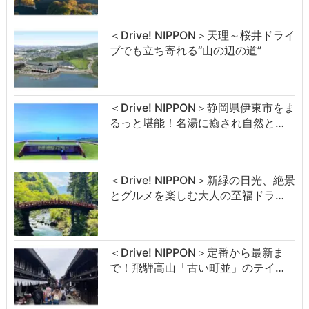
＜Drive! NIPPON＞天理～桜井ドライ
ブでも立ち寄れる“山の辺の道”
＜Drive! NIPPON＞静岡県伊東市をま
るっと堪能！名湯に癒され自然と…
＜Drive! NIPPON＞新緑の日光、絶景
とグルメを楽しむ大人の至福ドラ…
＜Drive! NIPPON＞定番から最新ま
で！飛騨高山「古い町並」のテイ…