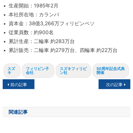
生産開始：1985年2月
本社所在地：カランバ
資本金：38億3,266万フィリピンペソ
従業員数：約900名
累計生産：二輪車 約283万台
累計販売：二輪車 約279万台、四輪車 約22万台
スズ
フィリピン子
スズキフィリピ
50周年記念式典
キ
会社
ン社
開催
投
前の記事
次の記事
稿
ナ
関連記事
ビ
ゲ