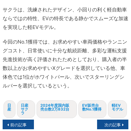
サクラは、洗練されたデザイン、小回りの利く軽自動車
ならではの特性、EVの特長である静かでスムーズな加速
を実現した軽EVモデル。
今回のNo.1獲得では、お求めやすい車両価格やランニン
グコスト、日常使いに十分な航続距離、多彩な運転支援
先進技術が高く評価されたためとしており、購入者の半
数以上がお求めやすいXグレードを選択している他、車
体色では1位がホワイトパール、次いでスターリングシ
ルバーを選択しているという。
日
日産
2024年度国内販
EV販売台
軽EV
産
サク
売台数2万832台
数No.1獲得
モデル
ラ
投
前の記事
次の記事