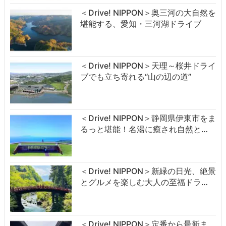
＜Drive! NIPPON＞奥三河の大自然を
堪能する、愛知・三河湖ドライブ
＜Drive! NIPPON＞天理～桜井ドライ
ブでも立ち寄れる“山の辺の道”
＜Drive! NIPPON＞静岡県伊東市をま
るっと堪能！名湯に癒され自然と…
＜Drive! NIPPON＞新緑の日光、絶景
とグルメを楽しむ大人の至福ドラ…
＜Drive! NIPPON＞定番から最新ま