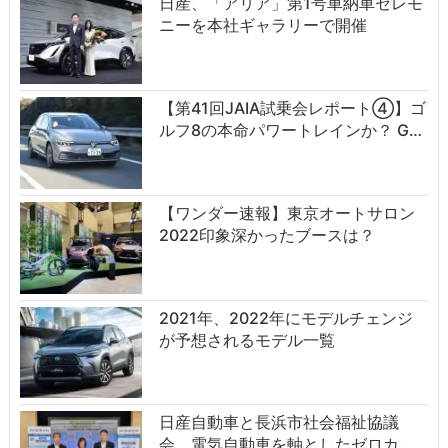
日産、「アリア」第1号車納車セレモ
ニーを本社ギャラリーで開催
【第41回JAIA試乗会レポート④】ゴ
ルフ8の本命パワートレインか？ G…
【ワンダー速報】東京オートサロン
2022印象深かったブースは？
2021年、2022年にモデルチェンジ
が予想されるモデル一覧
日産自動車と長浜市社会福祉協議
会、電気自動車を軸としたゼロカ…