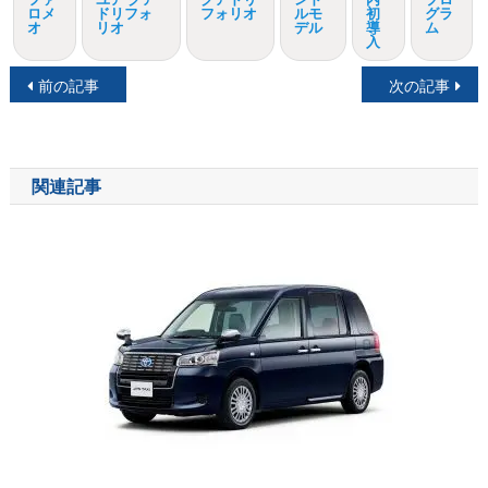
ロメ
ドリフォ
フォリオ
ルモ
初
グラ
オ
リオ
デル
導
ム
入
投
前の記事
次の記事
稿
ナ
関連記事
ビ
ゲ
ー
シ
ョ
ン