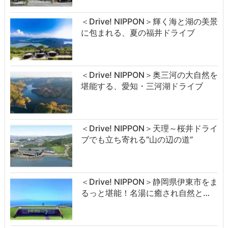
＜Drive! NIPPON＞輝く海と湖の美景
に包まれる、夏の福井ドライブ
＜Drive! NIPPON＞奥三河の大自然を
堪能する、愛知・三河湖ドライブ
＜Drive! NIPPON＞天理～桜井ドライ
ブでも立ち寄れる“山の辺の道”
＜Drive! NIPPON＞静岡県伊東市をま
るっと堪能！名湯に癒され自然と…