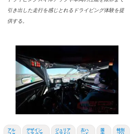
引き出した⾛⾏を感じとれるドライビング体験を提
供する。
アル
デザイン
ジュリア
左ハ
国
特別
ファ
ユア クア
クアドリ
ンド
内
プロ