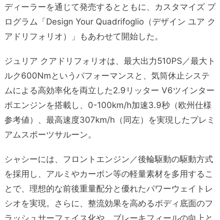
ディーラーを通じて発売するとともに、カスタマイズ プ
ログラム「Design Your Quadrifoglio（デザイン ユア ク
アドリフォリオ）」もあわせて開始した。
ジュリア クアドリフォリオは、最大出力510PS／最大ト
ルク600Nmというパフォーマンスと、気筒休止システ
ムによる高効率化を両立した2.9リッター V6ツインター
ボエンジンを搭載し、0-100km/h加速3.9秒（欧州仕様
参考値）、最高速度307km/h（同左）を実現したプレミ
アムスポーツサルーン。
シャシーには、フロントエンジン／後輪駆動の駆動方式
を採用し、アルミやカーボン等の軽量素材を多用するこ
とで、理想的な前後重量配分と優れたパワーウェイトレ
シオを実現。さらに、整流効果を高めるボディ底面のフ
ラッシュサーフェイス化や、ブレーキフィールの向上と