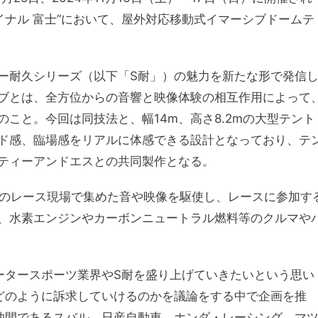
ファイナル 富士”において、屋外対応移動式イマーシブドームテ
ー耐久シリーズ（以下「S耐」）の魅力を新たな形で発信
ブとは、全方位からの音響と映像体験の相互作用によって
こと。今回は同技法と、幅14m、高さ8.2mの大型テント
ド感、臨場感をリアルに体感できる設計となっており、テ
ティーアンドエスとの共同製作となる。
耐のレース現場で集めた音や映像を駆使し、レースに参加す
、水素エンジンやカーボンニュートラル燃料等のクルマや
ータースポーツ業界やS耐を盛り上げていきたいという思い
どのように訴求していけるのかを議論をする中で企画を推
仲間であるスバル、日産自動車、ホンダ・レーシング、マ