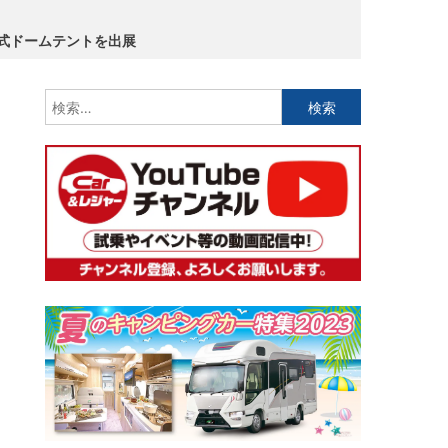
動式ドームテントを出展
検
索: