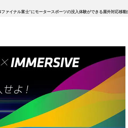
24ファイナル富士”にモータースポーツの没入体験ができる屋外対応移