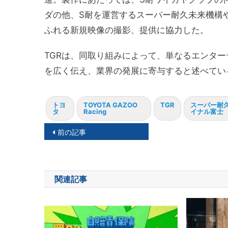
ダの他、S耐を運営するスーパー耐久未来機構
ふれる新規映像の撮影、提供に協力した。
TGRは、同取り組みによって、単なるエンタ
を広く伝え、業界の発展に寄与すると述べてい
トヨ
TOYOTA GAZOO
TGR
スーパー耐久
タ
Racing
イナル富士
投
前の記事
稿
ナ
関連記事
ビ
ゲ