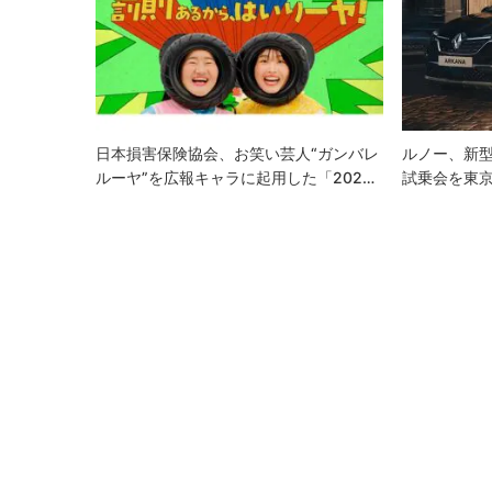
ー
シ
ョ
ン
日本損害保険協会、お笑い芸人“ガンバレ
ルノー、新
ルーヤ”を広報キャラに起用した「202…
試乗会を東