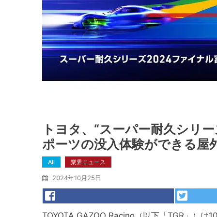
トヨタ、“スーパー耐久シリー
ポーツの没入体験ができる屋
All
業界ニュース
2024年10月25日
TOYOTA GAZOO Racing（以下「TGR」