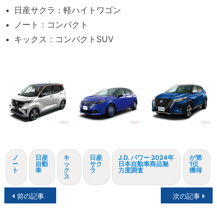
日産サクラ：軽ハイトワゴン
ノート：コンパクト
キックス：コンパクトSUV
ノ
日産
キ
日産
J.D. パワー 2024年
が第
ー
自動
ッ
サク
日本自動車商品魅
1位
ト
車
ク
ラ
力度調査
獲得
ス
投
前の記事
次の記事
稿