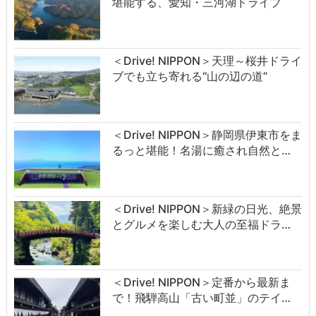
堪能する、愛知・三河湖ドライブ
＜Drive! NIPPON＞天理～桜井ドライ
ブでも立ち寄れる“山の辺の道”
＜Drive! NIPPON＞静岡県伊東市をま
るっと堪能！名湯に癒され自然と…
＜Drive! NIPPON＞新緑の日光、絶景
とグルメを楽しむ大人の至福ドラ…
＜Drive! NIPPON＞定番から最新ま
で！飛騨高山「古い町並」のテイ…