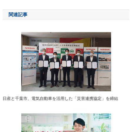
ナ
関連記事
ビ
ゲ
ー
シ
ョ
ン
日産と千葉市、電気自動車を活用した「災害連携協定」を締結