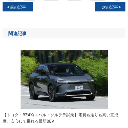
投
前の記事
次の記事
稿
ナ
関連記事
ビ
ゲ
ー
シ
ョ
ン
【トヨタ・bZ4X/スバル・ソルテラ試乗】電費も走りも高い完成
度。安心して乗れる最新BEV