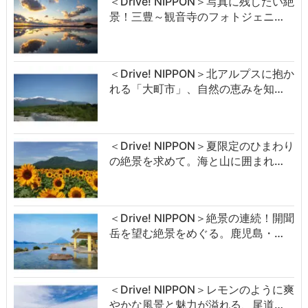
＜Drive! NIPPON＞写真に残したい絶
景！三豊～観音寺のフォトジェニ…
＜Drive! NIPPON＞北アルプスに抱か
れる「大町市」、自然の恵みを知…
＜Drive! NIPPON＞夏限定のひまわり
の絶景を求めて。海と山に囲まれ…
＜Drive! NIPPON＞絶景の連続！開聞
岳を望む絶景をめぐる。鹿児島・…
＜Drive! NIPPON＞レモンのように爽
やかな風景と魅力が溢れる、尾道…