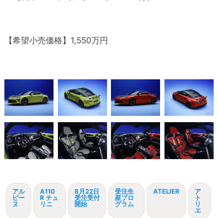
【希望小売価格】1,550万円
アル
A110
8月22日
受注生
ATELIER
ア
ピー
R チュ
受注受付
産プロ
ト
ヌ
リニ
開始
グラム
リ
エ