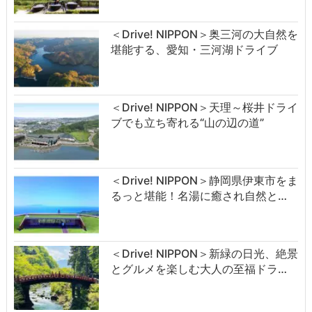
＜Drive! NIPPON＞奥三河の大自然を
堪能する、愛知・三河湖ドライブ
＜Drive! NIPPON＞天理～桜井ドライ
ブでも立ち寄れる“山の辺の道”
＜Drive! NIPPON＞静岡県伊東市をま
るっと堪能！名湯に癒され自然と…
＜Drive! NIPPON＞新緑の日光、絶景
とグルメを楽しむ大人の至福ドラ…