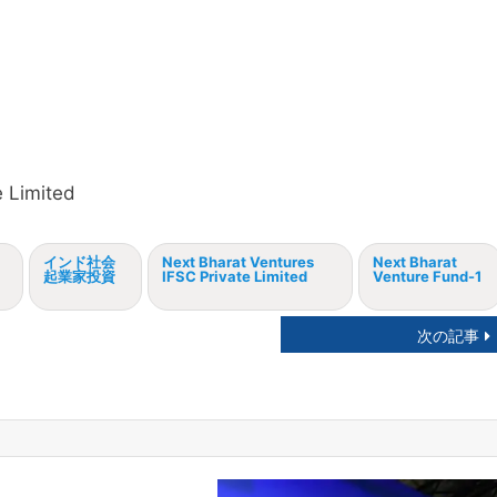
 Limited
インド社会
Next Bharat Ventures
Next Bharat
起業家投資
IFSC Private Limited
Venture Fund-1
次の記事