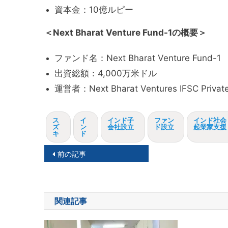
資本金：10億ルピー
＜Next Bharat Venture Fund-1の概要＞
ファンド名：Next Bharat Venture Fund-1
出資総額：4,000万米ドル
運営者：Next Bharat Ventures IFSC Private
ス
イ
インド子
ファン
インド社会
ズ
ン
会社設立
ド設立
起業家支援
キ
ド
投
前の記事
稿
ナ
関連記事
ビ