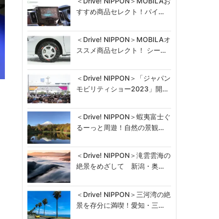
＜Drive! NIPPON＞MOBILAお
すすめ商品セレクト！パイ…
＜Drive! NIPPON＞MOBILAオ
ススメ商品セレクト！ シー…
＜Drive! NIPPON＞「ジャパン
モビリティショー2023」開…
発
＜Drive! NIPPON＞蝦夷富士ぐ
るーっと周遊！自然の景観…
＜Drive! NIPPON＞滝雲雲海の
絶景をめざして 新潟・奥…
＜Drive! NIPPON＞三河湾の絶
景を存分に満喫！愛知・三…