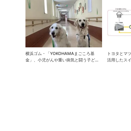
ゲ
ー
シ
ョ
ン
横浜ゴム・「YOKOHAMAまごころ基
トヨタとマ
金」、小児がんや重い病気と闘う子ど…
活用したス