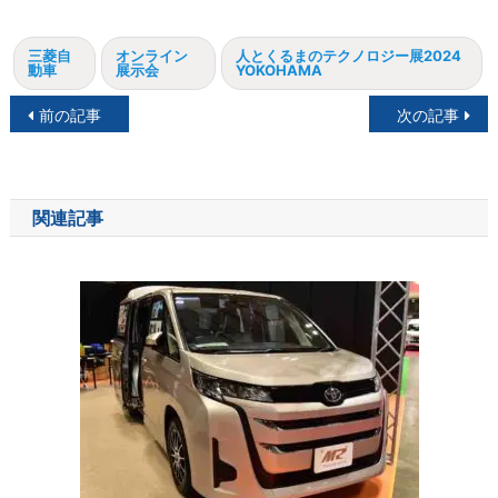
三菱自
オンライン
人とくるまのテクノロジー展2024
動車
展示会
YOKOHAMA
投
前の記事
次の記事
稿
ナ
関連記事
ビ
ゲ
ー
シ
ョ
ン