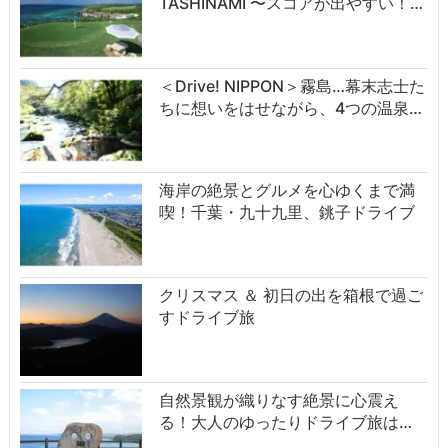
TASHINAMI 〜スコアが出やすい！…
＜Drive! NIPPON＞霧島…幕末志士た
ちに想いをはせながら、4つの温泉…
海岸の絶景とグルメを心ゆくまで満
喫！千葉・九十九里、銚子ドライブ
クリスマス ＆ 初日の出を箱根で過ご
すドライブ旅
自然景観が織りなす絶景に心震え
る！大人のゆったりドライブ旅は…