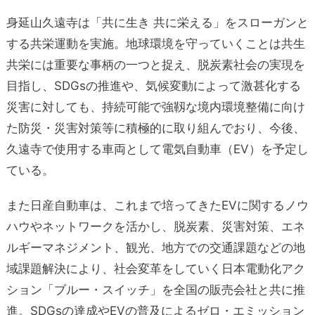
身延山久遠寺は「共に生き 共に栄える」をスローガンと
する共栄運動を実施。地球環境を守っていくことは共生
共栄には重要な事柄の一つと捉え、脱炭素社会の実現を
目指し、SDGsの推進や、気候変動によって激甚化する
災害に対しても、持続可能で強靱な境内環境整備に向け
た防災・災害対策等に積極的に取り組んでおり、今後、
久遠寺で使用する車両として電気自動車（EV）を予定し
ている。
また日産自動車は、これまで培ってきたEVに関するノウ
ハウやネットワークを活かし、脱炭素、災害対策、エネ
ルギーマネジメント、観光、地方での交通課題などの地
域課題解決により、社会変革をしていく日本電動化アク
ション「ブルー・スイッチ」を全国の販売会社と共に推
進。SDGsの達成やEVの普及によるゼロ・エミッション