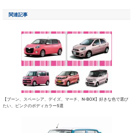
ナ
関連記事
ビ
ゲ
ー
シ
ョ
ン
【ブーン、スペーシア、デイズ、マーチ、N-BOX】好きな色で選び
たい、ピンクのボディカラー5選