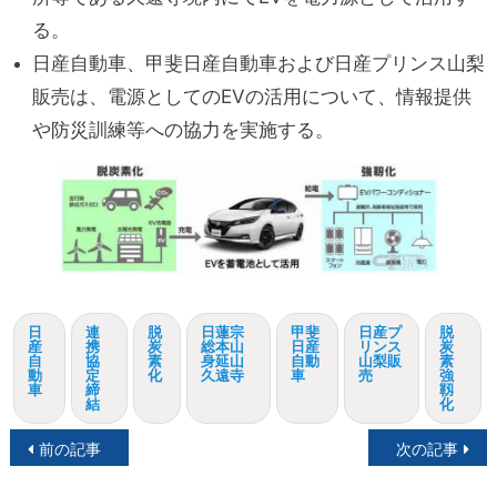
る。
日産自動車、甲斐日産自動車および日産プリンス山梨
販売は、電源としてのEVの活用について、情報提供
や防災訓練等への協力を実施する。
日
連
脱
日蓮宗
甲斐
日産プ
脱
産
携
炭
総本山
日産
リンス
炭
自
協
素
身延山
自動
山梨販
素
動
定
化
久遠寺
車
売
強
車
締
靱
結
化
投
前の記事
次の記事
稿