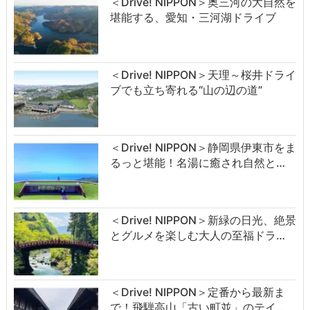
＜Drive! NIPPON＞奥三河の大自然を
堪能する、愛知・三河湖ドライブ
＜Drive! NIPPON＞天理～桜井ドライ
ブでも立ち寄れる“山の辺の道”
＜Drive! NIPPON＞静岡県伊東市をま
るっと堪能！名湯に癒され自然と…
＜Drive! NIPPON＞新緑の日光、絶景
とグルメを楽しむ大人の至福ドラ…
＜Drive! NIPPON＞定番から最新ま
で！飛騨高山「古い町並」のテイ…