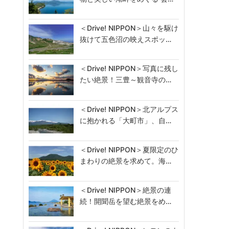
＜Drive! NIPPON＞山々を駆け
抜けて五色沼の映えスポッ…
＜Drive! NIPPON＞写真に残し
たい絶景！三豊～観音寺の…
＜Drive! NIPPON＞北アルプス
に抱かれる「大町市」、自…
＜Drive! NIPPON＞夏限定のひ
まわりの絶景を求めて。海…
＜Drive! NIPPON＞絶景の連
続！開聞岳を望む絶景をめ…