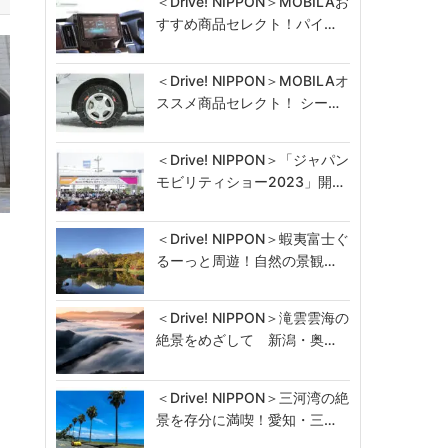
＜Drive! NIPPON＞MOBILAお
すすめ商品セレクト！パイ…
＜Drive! NIPPON＞MOBILAオ
ススメ商品セレクト！ シー…
＜Drive! NIPPON＞「ジャパン
モビリティショー2023」開…
＜Drive! NIPPON＞蝦夷富士ぐ
るーっと周遊！自然の景観…
＜Drive! NIPPON＞滝雲雲海の
絶景をめざして 新潟・奥…
＜Drive! NIPPON＞三河湾の絶
景を存分に満喫！愛知・三…