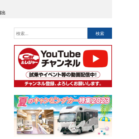
演出
検
索: