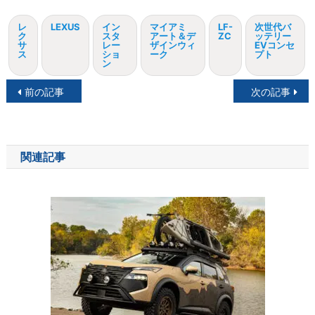
レ
LEXUS
イン
マイアミ
LF-
次世代バ
ク
スタ
アート＆デ
ZC
ッテリー
サ
レー
ザインウィ
EVコンセ
ス
ショ
ーク
プト
ン
投
前の記事
次の記事
稿
ナ
関連記事
ビ
ゲ
ー
シ
ョ
ン