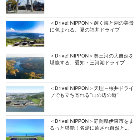
＜Drive! NIPPON＞輝く海と湖の美景
に包まれる、夏の福井ドライブ
＜Drive! NIPPON＞奥三河の大自然を
堪能する、愛知・三河湖ドライブ
＜Drive! NIPPON＞天理～桜井ドライ
ブでも立ち寄れる“山の辺の道”
＜Drive! NIPPON＞静岡県伊東市をま
るっと堪能！名湯に癒され自然と…