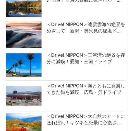
と周遊！自然の景観に癒される …
＜Drive! NIPPON＞滝雲雲海の絶景を
めざして 新潟・奥只見の秘境ド…
＜Drive! NIPPON＞三河湾の絶景を存
分に満喫！愛知・三河ドライブ
＜Drive! NIPPON＞海とともに発展し
てきた街を満喫 広島・呉ドライブ
＜Drive! NIPPON＞大自然のアートに
ほれぼれ！キツネと絶景に心癒さ…