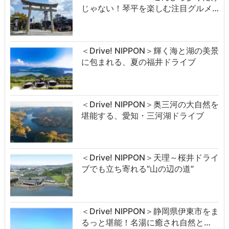
じゃない！琴平を楽しむ注目グルメ…
＜Drive! NIPPON＞輝く海と湖の美景
に包まれる、夏の福井ドライブ
＜Drive! NIPPON＞奥三河の大自然を
堪能する、愛知・三河湖ドライブ
＜Drive! NIPPON＞天理～桜井ドライ
ブでも立ち寄れる“山の辺の道”
＜Drive! NIPPON＞静岡県伊東市をま
るっと堪能！名湯に癒され自然と…