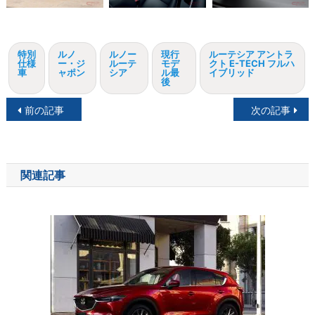
特別
ルノ
ルノー
現行
ルーテシア アントラ
仕様
ー・ジ
ルーテ
モデ
クト E-TECH フルハ
車
ャポン
シア
ル最
イブリッド
後
投
前の記事
次の記事
稿
ナ
関連記事
ビ
ゲ
ー
シ
ョ