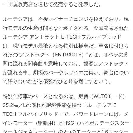
ー正規販売店を通じて発売すると発表した。
ルーテシアは、今後マイナーチェンジを控えており、現
行モデルの生産は間もなく終了される。今回発表された
ルーテシア アントラクト E-TECH フルハイブリッド
は、現行モデル最後となる特別仕様車だ。車名に付けら
れたの“アントラクト（ENTRACTE）”とは、オペラの幕
間に流れる間奏曲を意味しており、観客はアントラクト
が流れる中、劇場のバーやホワイエに集い、舞台につい
て語り合いながら優雅なひと時を過ごすという。
特別仕様車のベースとなるのは、燃費（WLTCモード）
25.2㎞／Lの優れた環境性能を持つ「ルーテシア E-
TECH フルハイブリッド」で、パワートレーンには、メ
インモーター（駆動用）とHSG（ハイボルテージスター
ター＆ジェネレーター）の2つのモーターと1.6リッター