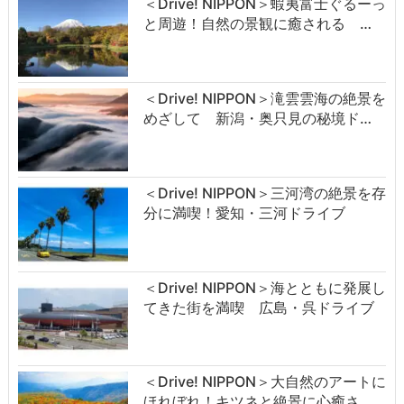
＜Drive! NIPPON＞蝦夷富士ぐるーっ
と周遊！自然の景観に癒される …
＜Drive! NIPPON＞滝雲雲海の絶景を
めざして 新潟・奥只見の秘境ド…
＜Drive! NIPPON＞三河湾の絶景を存
分に満喫！愛知・三河ドライブ
＜Drive! NIPPON＞海とともに発展し
てきた街を満喫 広島・呉ドライブ
＜Drive! NIPPON＞大自然のアートに
ほれぼれ！キツネと絶景に心癒さ…