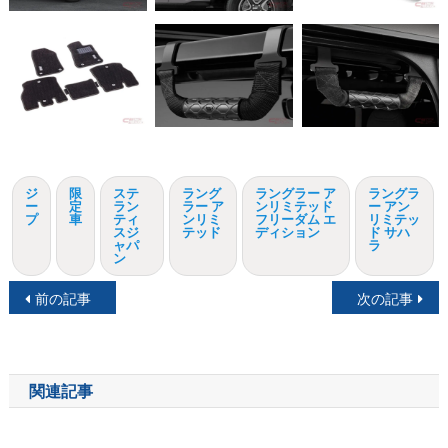
ジ
限
ステ
ラング
ラングラー ア
ラングラ
ー
定
ラン
ラー ア
ンリミテッド
ー アン
プ
車
ティ
ンリミ
フリーダム エ
リミテッ
スジ
テッド
ディション
ド サハ
ャパ
ラ
ン
投
前の記事
次の記事
稿
ナ
関連記事
ビ