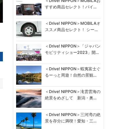
＜Drive! NIPPON＞MOBILAお
すすめ商品セレクト！パイ…
＜Drive! NIPPON＞MOBILAオ
ススメ商品セレクト！ シー…
＜Drive! NIPPON＞「ジャパン
モビリティショー2023」開…
＜Drive! NIPPON＞蝦夷富士ぐ
るーっと周遊！自然の景観…
＜Drive! NIPPON＞滝雲雲海の
絶景をめざして 新潟・奥…
＜Drive! NIPPON＞三河湾の絶
景を存分に満喫！愛知・三…