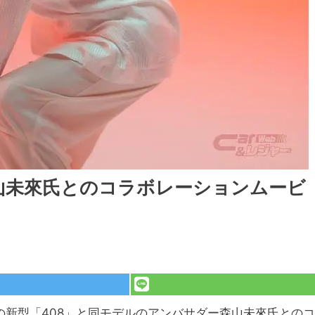
山未來氏とのコラボレーションムービ
の新型「408」と同モデルのアンバサダー森山未來氏とのコ