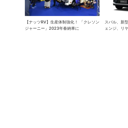
ョ
ン
【ナッツRV】生産体制強化！ 「クレソン
スバル、新
ジャーニー」2023年春納車に
ェンジ、リ