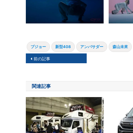
プジョー
新型408
アンバサダー
森山未來
投
前の記事
稿
ナ
関連記事
ビ
ゲ
ー
シ