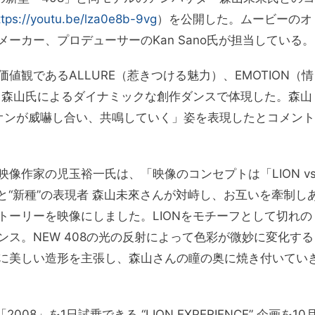
ttps://youtu.be/lza0e8b-9vg
）を公開した。ムービーのオ
ーカー、プロデューサーのKan Sano氏が担当している。
観であるALLURE（惹きつける魅力）、EMOTION（情
）を、森山氏によるダイナミックな創作ダンスで体現した。森山
オンが威嚇し合い、共鳴していく」姿を表現したとコメント
像作家の児玉裕一氏は、「映像のコンセプトは「LION v
408と“新種”の表現者 森山未來さんが対峙し、お互いを牽制し
トーリーを映像にしました。LIONをモチーフとして切れの
ス。NEW 408の光の反射によって色彩が微妙に変化する
に美しい造形を主張し、森山さんの瞳の奥に焼き付いてい
」を1日試乗できる “LION EXPERIENCE” 企画を10