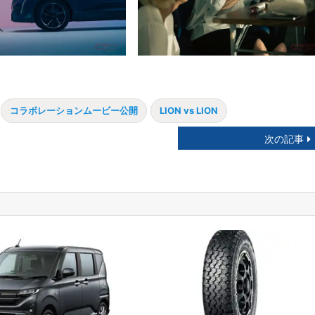
コラボレーションムービー公開
LION vs LION
次の記事