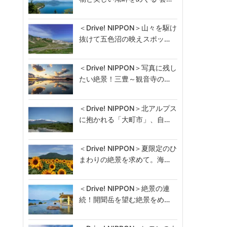
＜Drive! NIPPON＞山々を駆け
抜けて五色沼の映えスポッ…
＜Drive! NIPPON＞写真に残し
たい絶景！三豊～観音寺の…
＜Drive! NIPPON＞北アルプス
に抱かれる「大町市」、自…
＜Drive! NIPPON＞夏限定のひ
まわりの絶景を求めて。海…
＜Drive! NIPPON＞絶景の連
続！開聞岳を望む絶景をめ…