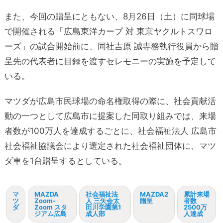
また、今回の贈呈にともない、8月26日（土）に同球場
で開催される「広島東洋カープ 対 東京ヤクルトスワロ
ーズ」の試合開始前に、同社吉原 誠専務執行役員から贈
呈先の代表者に目録を渡すセレモニーの実施を予定して
いる。
マツダが広島市民球場の命名権取得の際に、社会貢献活
動の一つとして広島市に提案した同取り組みでは、来場
者数が100万人を達成するごとに、社会福祉法人 広島市
社会福祉協議会により選定された社会福祉団体に、マツ
ダ車を1台贈呈するとしている。
マ
MAZDA
社会福祉法
MAZDA2
累計来場
ツ
Zoom-
人 三矢会太
贈呈
者数
ダ
Zoom スタ
田川学園第1
2500万
ジアム広島
成人部
人達成