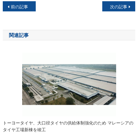
投
前の記事
次の記事
稿
ナ
関連記事
ビ
ゲ
ー
シ
ョ
ン
トーヨータイヤ、大口径タイヤの供給体制強化のため マレーシアの
タイヤ工場新棟を竣工