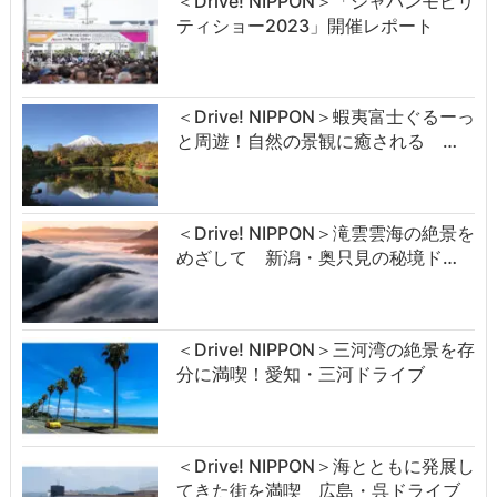
＜Drive! NIPPON＞「ジャパンモビリ
ティショー2023」開催レポート
＜Drive! NIPPON＞蝦夷富士ぐるーっ
と周遊！自然の景観に癒される …
＜Drive! NIPPON＞滝雲雲海の絶景を
めざして 新潟・奥只見の秘境ド…
＜Drive! NIPPON＞三河湾の絶景を存
分に満喫！愛知・三河ドライブ
＜Drive! NIPPON＞海とともに発展し
てきた街を満喫 広島・呉ドライブ