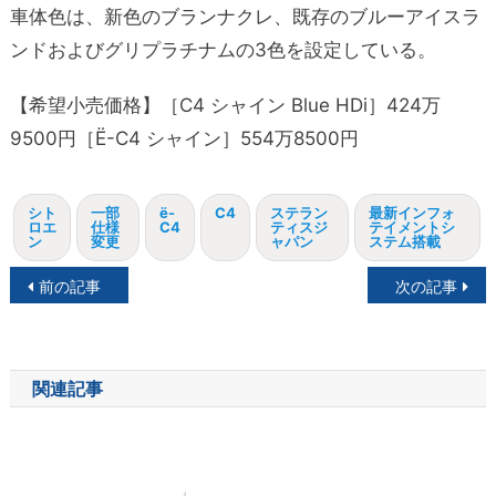
車体色は、新色のブランナクレ、既存のブルーアイスラ
ンドおよびグリプラチナムの3色を設定している。
【希望小売価格】［C4 シャイン Blue HDi］424万
9500円［Ë-C4 シャイン］554万8500円
シト
一部
ë-
C4
ステラン
最新インフォ
ロエ
仕様
C4
ティスジ
テイメントシ
ン
変更
ャパン
ステム搭載
投
前の記事
次の記事
稿
ナ
関連記事
ビ
ゲ