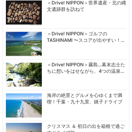
＜Drive! NIPPON＞世界遺産・北の縄
文遺跡群を訪ねて
＜Drive! NIPPON＞ゴルフの
TASHINAMI 〜スコアが出やすい！…
＜Drive! NIPPON＞霧島…幕末志士た
ちに想いをはせながら、4つの温泉…
海岸の絶景とグルメを心ゆくまで満
喫！千葉・九十九里、銚子ドライブ
クリスマス ＆ 初日の出を箱根で過ご