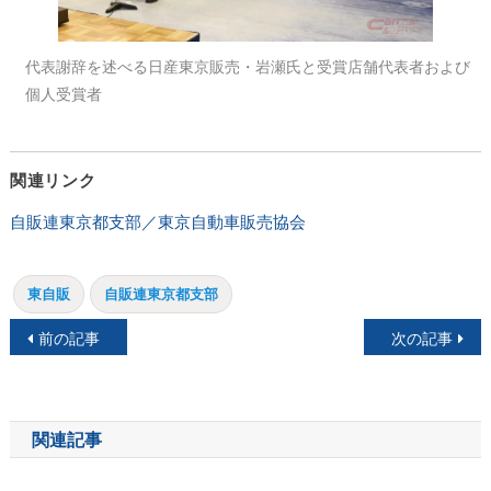
代表謝辞を述べる日産東京販売・岩瀬氏と受賞店舗代表者および
個人受賞者
関連リンク
自販連東京都支部／東京自動車販売協会
東自販
自販連東京都支部
投
前の記事
次の記事
稿
ナ
関連記事
ビ