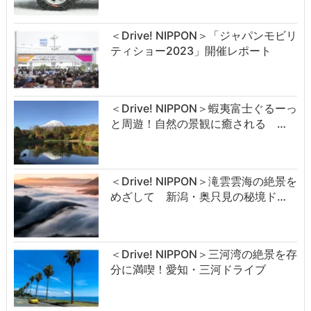
＜Drive! NIPPON＞「ジャパンモビリ
ティショー2023」開催レポート
＜Drive! NIPPON＞蝦夷富士ぐるーっ
と周遊！自然の景観に癒される …
＜Drive! NIPPON＞滝雲雲海の絶景を
めざして 新潟・奥只見の秘境ド…
＜Drive! NIPPON＞三河湾の絶景を存
分に満喫！愛知・三河ドライブ