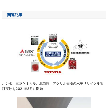
稿
ナ
関連記事
ビ
ゲ
ー
シ
ョ
ン
ホンダ、三菱ケミカル、北自協、アクリル樹脂の水平リサイクル実
証実験を2021年8月に開始