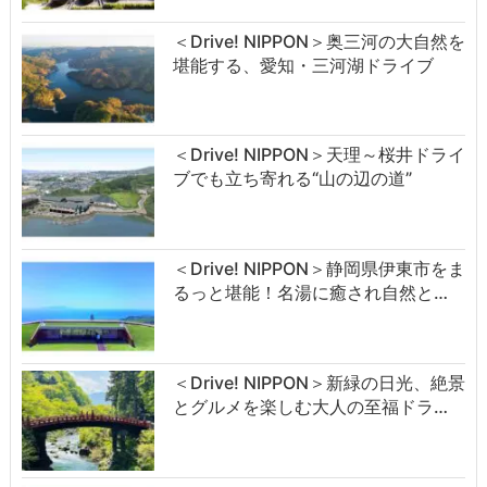
＜Drive! NIPPON＞奥三河の大自然を
堪能する、愛知・三河湖ドライブ
＜Drive! NIPPON＞天理～桜井ドライ
ブでも立ち寄れる“山の辺の道”
＜Drive! NIPPON＞静岡県伊東市をま
るっと堪能！名湯に癒され自然と…
＜Drive! NIPPON＞新緑の日光、絶景
とグルメを楽しむ大人の至福ドラ…