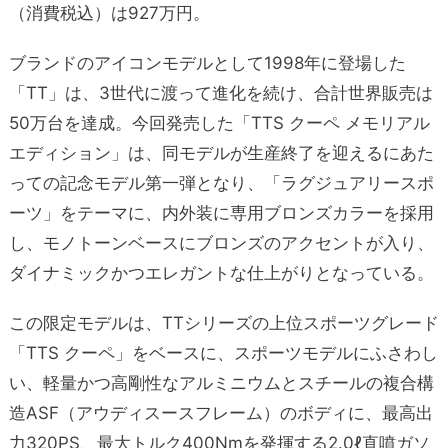
（消費税込）は927万円。
ブランドのアイコンモデルとして1998年に登場した
「TT」は、3世代に渡って進化を続け、合計世界販売は
50万台を達成。今回発売した「TTS クーペ メモリアル
エディション」は、同モデルが生産終了を迎えるにあた
っての記念モデル第一弾となり、
「ラグジュアリースポ
ーツ」をテーマに、内外装に専用ブロンズカラーを採用
し、モノトーンベースにブロンズのアクセントが入り、
ダイナミックかつエレガントな仕上がりとなっている。
この限定モデルは、TTシリーズの上位スポーツグレード
「TTS クーペ」をベースに、スポーツモデルにふさわし
い、軽量かつ高剛性なアルミニウムとスチールの複合構
造ASF（アウディスースフレーム）のボディに、最高出
力320PS、最大トルク400Nmを発揮する2.0ℓ直噴ガソ