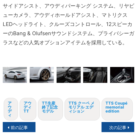
サイドアシスト、アウディパーキング システム、リヤビ
ューカメラ、アウディホールドアシスト、マトリクス
LEDヘッドライト、クルーズコントロール、12スピーカ
ーのBang & Olufsenサウンドシステム、プライバシーガ
ラスなどの人気オプションアイテムを採用している。
ア
アウ
TT生産
TTS クーペ メ
TTS Coupé
ウ
ディ
終了記念
モリアル エデ
memorial
デ
TT
モデル
ィション
edition
ィ
投
前の記事
次の記事