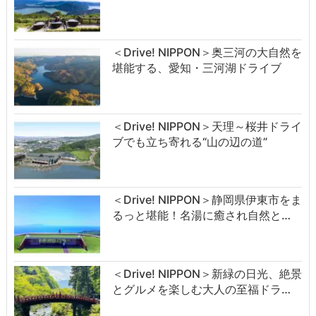
＜Drive! NIPPON＞奥三河の大自然を
堪能する、愛知・三河湖ドライブ
＜Drive! NIPPON＞天理～桜井ドライ
ブでも立ち寄れる“山の辺の道”
＜Drive! NIPPON＞静岡県伊東市をま
るっと堪能！名湯に癒され自然と…
＜Drive! NIPPON＞新緑の日光、絶景
とグルメを楽しむ大人の至福ドラ…