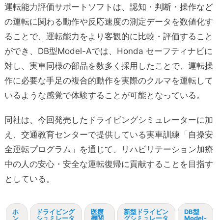
運転能力評価サポートソフトは、認知・判断・操作など
の運転に関わる動作や反応速度の測定データを数値化す
ることで、運転能力をより客観的に比較・評価すること
ができ、DB型Model-Aでは、Honda セーフティナビに
対し、実車同様の部品を数多く採用したことで、運転操
作に必要な手足の複合的動作を実際のクルマを運転して
いるような感覚で体験することが可能となっている。
同社は、今回発売したドライビングシミュレーターに加
え、交通教育センターで提供している実車訓練「自操安
全運転プログラム」を通じて、リハビリテーション加療
中の人の安心・安全な運転復帰に貢献することを目指す
としている。
ホ
ドライビング
医療
新型ドライビン
DB型
ン
シュミレータ
機関
グシミュレータ
Model-