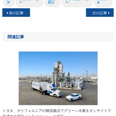
ダ
ー
向け
ー
A
投
前の記事
次の記事
稿
ナ
関連記事
ビ
ゲ
ー
シ
ョ
ン
トヨタ、カリフォルニアの物流拠点でグリーン水素をオンサイトで