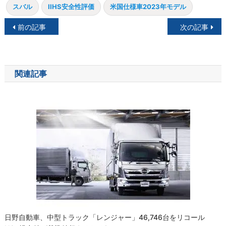
スバル
IIHS安全性評価
米国仕様車2023年モデル
投
前の記事
次の記事
稿
ナ
関連記事
ビ
ゲ
ー
シ
ョ
ン
日野自動車、中型トラック「レンジャー」46,746台をリコール