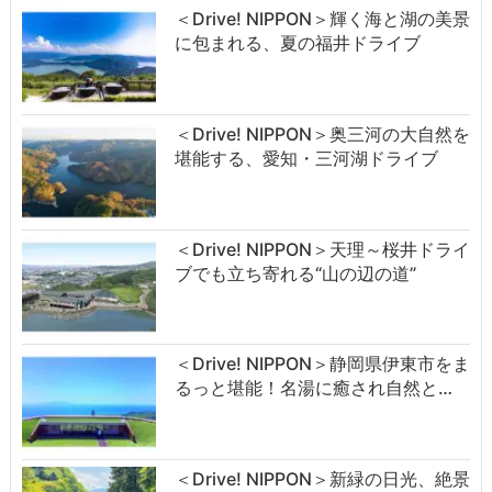
＜Drive! NIPPON＞輝く海と湖の美景
に包まれる、夏の福井ドライブ
＜Drive! NIPPON＞奥三河の大自然を
堪能する、愛知・三河湖ドライブ
＜Drive! NIPPON＞天理～桜井ドライ
ブでも立ち寄れる“山の辺の道”
＜Drive! NIPPON＞静岡県伊東市をま
るっと堪能！名湯に癒され自然と…
＜Drive! NIPPON＞新緑の日光、絶景