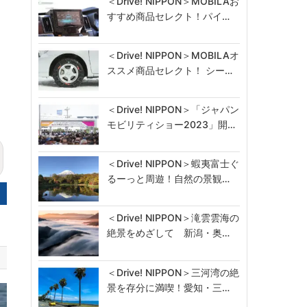
＜Drive! NIPPON＞MOBILAお
すすめ商品セレクト！パイ…
＜Drive! NIPPON＞MOBILAオ
ススメ商品セレクト！ シー…
＜Drive! NIPPON＞「ジャパン
モビリティショー2023」開…
＜Drive! NIPPON＞蝦夷富士ぐ
るーっと周遊！自然の景観…
＜Drive! NIPPON＞滝雲雲海の
絶景をめざして 新潟・奥…
＜Drive! NIPPON＞三河湾の絶
景を存分に満喫！愛知・三…