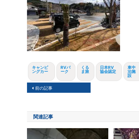
キャンピ
RVパ
くる
日本RV
車中
ングカー
ーク
ま旅
協会認定
泊施
設
投
前の記事
稿
ナ
関連記事
ビ
ゲ