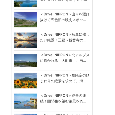
＜Drive! NIPPON＞山々を駆け
抜けて五色沼の映えスポッ…
＜Drive! NIPPON＞写真に残し
たい絶景！三豊～観音寺の…
＜Drive! NIPPON＞北アルプス
に抱かれる「大町市」、自…
＜Drive! NIPPON＞夏限定のひ
まわりの絶景を求めて。海…
＜Drive! NIPPON＞絶景の連
続！開聞岳を望む絶景をめ…