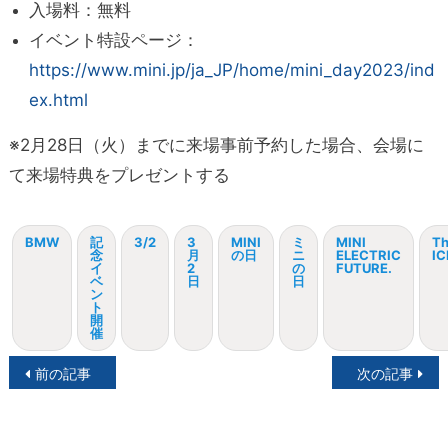
入場料：無料
イベント特設ページ：
https://www.mini.jp/ja_JP/home/mini_day2023/ind
ex.html
※2月28日（火）までに来場事前予約した場合、会場に
て来場特典をプレゼントする
BMW
記
3/2
3
MINI
ミ
MINI
T
念
月
の日
ニ
ELECTRIC
I
イ
2
の
FUTURE.
ベ
日
日
ン
ト
開
催
投
前の記事
次の記事
稿