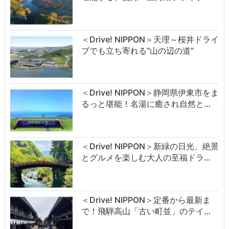
＜Drive! NIPPON＞天理～桜井ドライ
ブでも立ち寄れる“山の辺の道”
＜Drive! NIPPON＞静岡県伊東市をま
るっと堪能！名湯に癒され自然と…
＜Drive! NIPPON＞新緑の日光、絶景
とグルメを楽しむ大人の至福ドラ…
＜Drive! NIPPON＞定番から最新ま
で！飛騨高山「古い町並」のテイ…