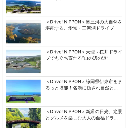
＜Drive! NIPPON＞奥三河の大自然を
堪能する、愛知・三河湖ドライブ
＜Drive! NIPPON＞天理～桜井ドライ
ブでも立ち寄れる“山の辺の道”
＜Drive! NIPPON＞静岡県伊東市をま
るっと堪能！名湯に癒され自然と…
＜Drive! NIPPON＞新緑の日光、絶景
とグルメを楽しむ大人の至福ドラ…