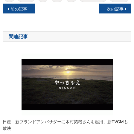
投
前の記事
次の記事
稿
ナ
関連記事
ビ
ゲ
ー
シ
ョ
ン
日産 新ブランドアンバサダーに木村拓哉さんを起用、新TVCMも
放映