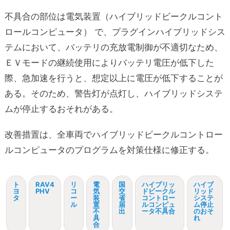
不具合の部位は電気装置（ハイブリッドビークルコント
ロールコンピュータ） で、プラグインハイブリッドシス
テムにおいて、バッテリの充放電制御が不適切なため、
ＥＶモードの継続使用によりバッテリ電圧が低下した
際、急加速を行うと、想定以上に電圧が低下することが
ある。そのため、警告灯が点灯し、ハイブリッドシステ
ムが停止するおそれがある。
改善措置は、全車両でハイブリッドビークルコントロー
ルコンピュータのプログラムを対策仕様に修正する。
ト
RAV4
リ
電
国
ハイブリッ
ハイブ
ヨ
PHV
コ
気
交
ドビークル
リッド
タ
ー
装
省
コントロー
システ
ル
置
届
ルコンピュ
ム停止
不
出
ータ不具合
のおそ
具
れ
合