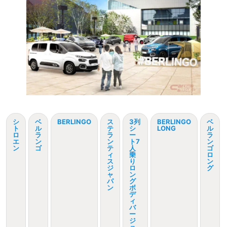
シ
ベ
BERLINGO
ス
3列
BERLINGO
ベ
ト
ル
テ
シ
LONG
ル
ロ
ラ
ラ
ー
ラ
エ
ン
ン
ト7
ン
ン
ゴ
テ
人
ゴ
ィ
乗
ロ
ス
り
ン
ジ
ロ
グ
ャ
ン
パ
グ
ン
ボ
デ
ィ
バ
ー
ジ