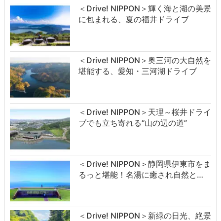
＜Drive! NIPPON＞輝く海と湖の美景
に包まれる、夏の福井ドライブ
＜Drive! NIPPON＞奥三河の大自然を
堪能する、愛知・三河湖ドライブ
＜Drive! NIPPON＞天理～桜井ドライ
ブでも立ち寄れる“山の辺の道”
＜Drive! NIPPON＞静岡県伊東市をま
るっと堪能！名湯に癒され自然と…
＜Drive! NIPPON＞新緑の日光、絶景