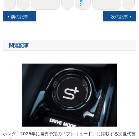
ョ
ン
投
前の記事
次の記事
稿
ナ
関連記事
ビ
ゲ
ー
シ
ョ
ン
ホンダ、2025年に発売予定の「プレリュード」に搭載する次世代技