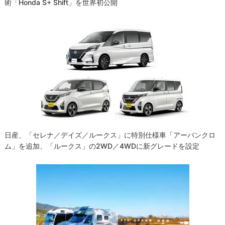
術「Honda S+ Shift」を世界初公開
日産、「セレナ／デイズ／ルークス」に特別仕様車「アーバンクロ
ム」を追加、「ルークス」の2WD／4WDに新グレードを設定