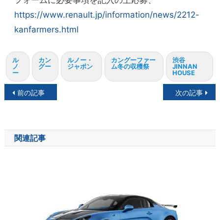
https://www.renault.jp/information/news/2212-
kanfarmers.html
ル
カン
ルノー・
カングーファー
渋谷
ノ
グー
ジャポン
ム冬の収穫祭
JINNAN
ー
HOUSE
投
前の記事
次の記事
稿
ナ
関連記事
ビ
ゲ
ー
シ