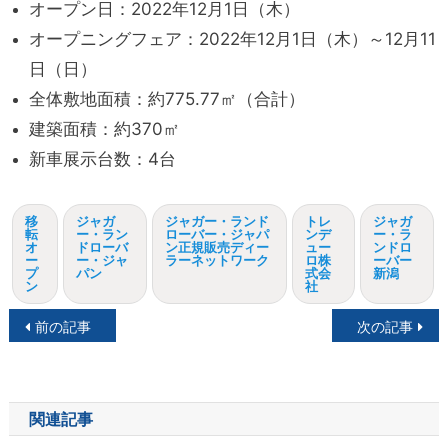
オープン日：2022年12月1日（木）
オープニングフェア：2022年12月1日（木）～12月11
日（日）
全体敷地面積：約775.77㎡（合計）
建築面積：約370㎡
新車展示台数：4台
移
ジャガ
ジャガー・ランド
トレ
ジャガ
転
ー・ラン
ローバー・ジャパ
ンデ
ー・ラ
オ
ドローバ
ン正規販売ディー
ュー
ンドロ
ー
ー・ジャ
ラーネットワーク
ロ株
ーバー
プ
パン
式会
新潟
ン
社
投
前の記事
次の記事
稿
ナ
関連記事
ビ