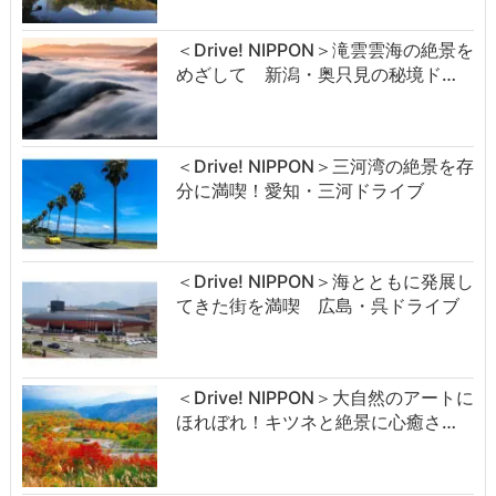
＜Drive! NIPPON＞滝雲雲海の絶景を
めざして 新潟・奥只見の秘境ド…
＜Drive! NIPPON＞三河湾の絶景を存
分に満喫！愛知・三河ドライブ
＜Drive! NIPPON＞海とともに発展し
てきた街を満喫 広島・呉ドライブ
＜Drive! NIPPON＞大自然のアートに
ほれぼれ！キツネと絶景に心癒さ…