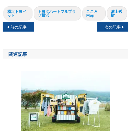
横浜トヨペ
トヨタハートフルプラ
こころ
浦上秀
ット
ザ横浜
Moji
樹
投
前の記事
次の記事
稿
ナ
関連記事
ビ
ゲ
ー
シ
ョ
ン