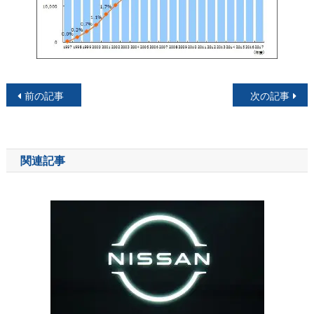
投
前の記事
次の記事
稿
ナ
関連記事
ビ
ゲ
ー
シ
ョ