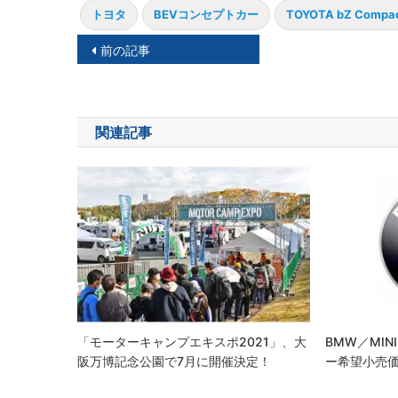
トヨタ
BEVコンセプトカー
TOYOTA bZ Compac
投
前の記事
稿
ナ
関連記事
ビ
ゲ
ー
シ
ョ
ン
「モーターキャンプエキスポ2021」、大
BMW／MI
阪万博記念公園で7月に開催決定！
ー希望小売