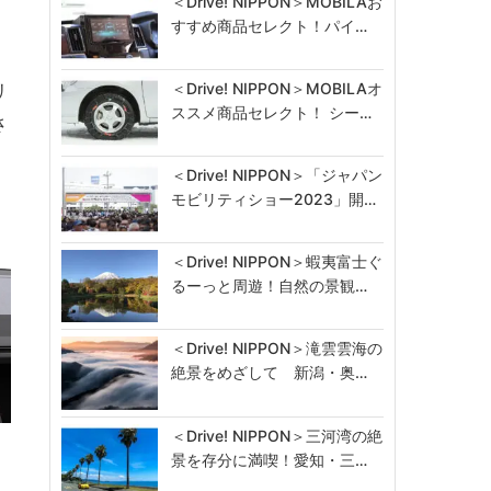
＜Drive! NIPPON＞MOBILAお
すすめ商品セレクト！パイ…
＜Drive! NIPPON＞MOBILAオ
リ
ススメ商品セレクト！ シー…
さ
＜Drive! NIPPON＞「ジャパン
モビリティショー2023」開…
＜Drive! NIPPON＞蝦夷富士ぐ
るーっと周遊！自然の景観…
＜Drive! NIPPON＞滝雲雲海の
絶景をめざして 新潟・奥…
＜Drive! NIPPON＞三河湾の絶
景を存分に満喫！愛知・三…