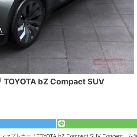
OTA bZ Compact SUV
トカー「TOYOTA bZ Compact SUV Concept」を